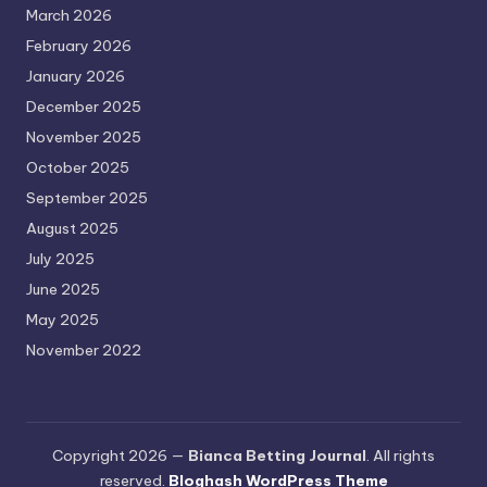
March 2026
February 2026
January 2026
December 2025
November 2025
October 2025
September 2025
August 2025
July 2025
June 2025
May 2025
November 2022
Copyright 2026 —
Bianca Betting Journal
. All rights
reserved.
Bloghash WordPress Theme