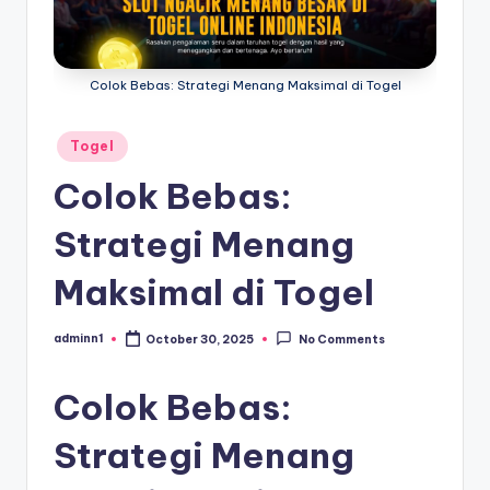
B
e
t
Colok Bebas: Strategi Menang Maksimal di Togel
ti
n
Posted
Togel
in
g
Colok Bebas:
J
Strategi Menang
o
Maksimal di Togel
u
r
adminn1
October 30, 2025
No Comments
Posted
n
by
a
Colok Bebas:
l
Strategi Menang