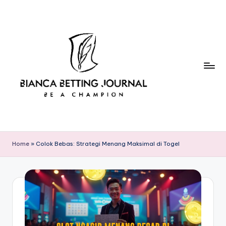
Skip
to
content
B
i
Home
»
Colok Bebas: Strategi Menang Maksimal di Togel
a
n
c
a