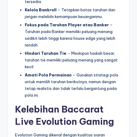
tersedia.
Kelola Bankroll
– Tetapkan batas taruhan dan
jangan melebihi kemampuan keuanganmu.
Fokus pada Taruhan Player atau Banker
–
Taruhan pada Banker memiliki peluang menang
sedikit lebih tinggi karena house edge yang lebih
rendah.
Hindari Taruhan Tie
– Meskipun hadiah besar,
taruhan tie memiliki peluang menang yang sangat
kecil.
Amati Pola Permainan
– Gunakan strategi pola
untuk memilih taruhan berikutnya, namun dengan
tetap realistis dan tidak terlalu bergantung pada
pola ini.
Kelebihan Baccarat
Live Evolution Gaming
Evolution Gaming dikenal dengan kualitas siaran