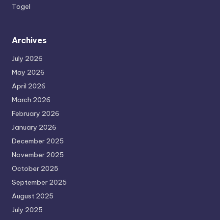
Togel
Archives
July 2026
May 2026
April 2026
March 2026
February 2026
January 2026
December 2025
November 2025
October 2025
September 2025
August 2025
July 2025