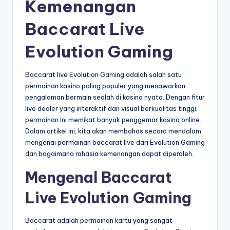
Kemenangan
Baccarat Live
Evolution Gaming
Baccarat live Evolution Gaming adalah salah satu
permainan kasino paling populer yang menawarkan
pengalaman bermain seolah di kasino nyata. Dengan fitur
live dealer yang interaktif dan visual berkualitas tinggi,
permainan ini memikat banyak penggemar kasino online.
Dalam artikel ini, kita akan membahas secara mendalam
mengenai permainan baccarat live dari Evolution Gaming
dan bagaimana rahasia kemenangan dapat diperoleh.
Mengenal Baccarat
Live Evolution Gaming
Baccarat adalah permainan kartu yang sangat