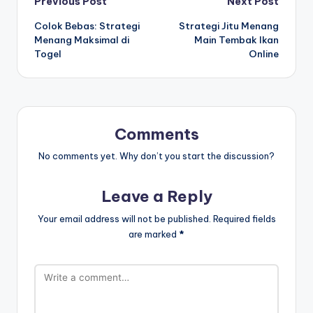
Post
Previous Post
Next Post
Colok Bebas: Strategi
Strategi Jitu Menang
navigation
Menang Maksimal di
Main Tembak Ikan
Togel
Online
Comments
No comments yet. Why don’t you start the discussion?
Leave a Reply
Your email address will not be published.
Required fields
are marked
*