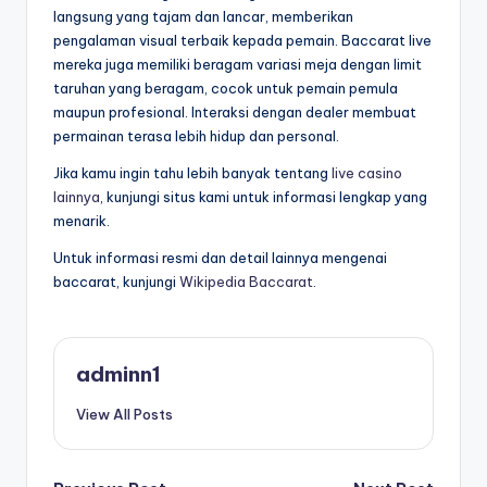
langsung yang tajam dan lancar, memberikan
pengalaman visual terbaik kepada pemain. Baccarat live
mereka juga memiliki beragam variasi meja dengan limit
taruhan yang beragam, cocok untuk pemain pemula
maupun profesional. Interaksi dengan dealer membuat
permainan terasa lebih hidup dan personal.
Jika kamu ingin tahu lebih banyak tentang
live casino
lainnya
, kunjungi situs kami untuk informasi lengkap yang
menarik.
Untuk informasi resmi dan detail lainnya mengenai
baccarat, kunjungi
Wikipedia Baccarat
.
adminn1
View All Posts