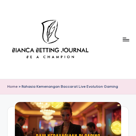
Skip
to
content
B
i
Home
»
Rahasia Kemenangan Baccarat Live Evolution Gaming
a
n
c
a