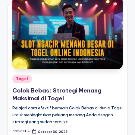
Posted
Togel
in
Colok Bebas: Strategi Menang
Maksimal di Togel
Pelajari cara efektif bermain Colok Bebas di dunia Togel
untuk meningkatkan peluang menang Anda dengan
strategi yang sudah terbukti.
adminn1
October 30, 2025
Posted