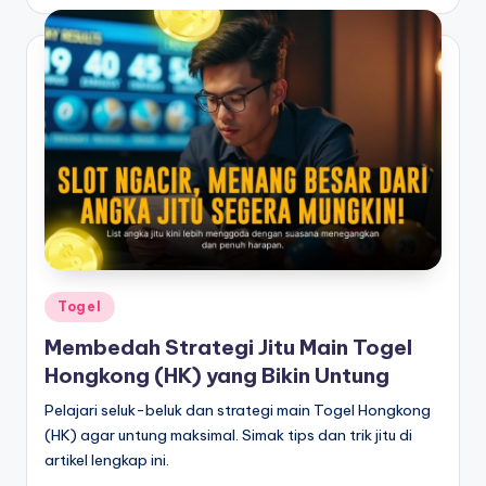
by
Posted
Togel
in
Membedah Strategi Jitu Main Togel
Hongkong (HK) yang Bikin Untung
Pelajari seluk-beluk dan strategi main Togel Hongkong
(HK) agar untung maksimal. Simak tips dan trik jitu di
artikel lengkap ini.