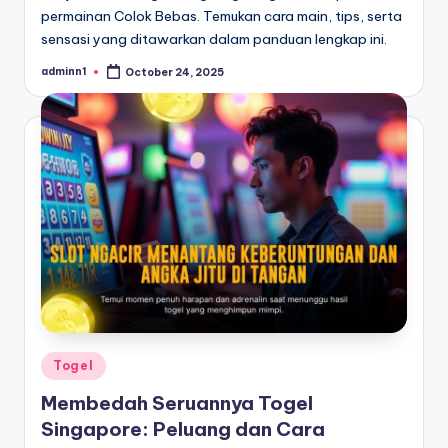
permainan Colok Bebas. Temukan cara main, tips, serta
sensasi yang ditawarkan dalam panduan lengkap ini.
adminn1
October 24, 2025
Posted
by
Posted
Togel
in
Membedah Seruannya Togel
Singapore: Peluang dan Cara