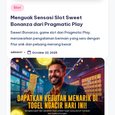
Posted
Slot
in
Menguak Sensasi Slot Sweet
Bonanza dari Pragmatic Play
Sweet Bonanza, game slot dari Pragmatic Play,
menawarkan pengalaman bermain yang seru dengan
fitur unik dan peluang menang besar.
adminn1
October 22, 2025
Posted
by