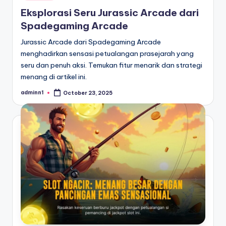
in
Eksplorasi Seru Jurassic Arcade dari
Spadegaming Arcade
Jurassic Arcade dari Spadegaming Arcade
menghadirkan sensasi petualangan prasejarah yang
seru dan penuh aksi. Temukan fitur menarik dan strategi
menang di artikel ini.
adminn1
October 23, 2025
Posted
by