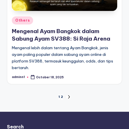
Posted
Others
in
Mengenal Ayam Bangkok dalam
Sabung Ayam SV388: Si Raja Arena
Mengenal lebih dalam tentang Ayam Bangkok, jenis
ayam paling populer dalam sabung ayam online di
platform SV388, termasuk keunggulan, odds, dan tips
bertaruh.
adminn1
October 18, 2025
Posted
by
Posts
1
2
NEXT
PAGE
pagination
Search