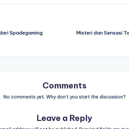
 dari Spadegaming
Misteri dan Sensasi 
Comments
No comments yet. Why don’t you start the discussion?
Leave a Reply