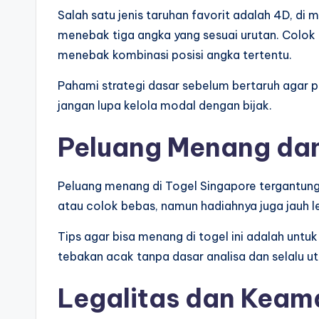
Salah satu jenis taruhan favorit adalah 4D, di
menebak tiga angka yang sesuai urutan. Colo
menebak kombinasi posisi angka tertentu.
Pahami strategi dasar sebelum bertaruh agar 
jangan lupa kelola modal dengan bijak.
Peluang Menang dan
Peluang menang di Togel Singapore tergantung p
atau colok bebas, namun hadiahnya juga jauh le
Tips agar bisa menang di togel ini adalah unt
tebakan acak tanpa dasar analisa dan selalu 
Legalitas dan Keam