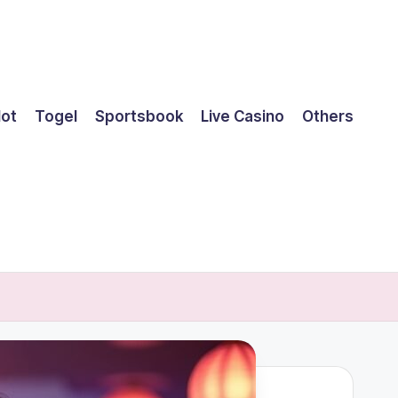
lot
Togel
Sportsbook
Live Casino
Others