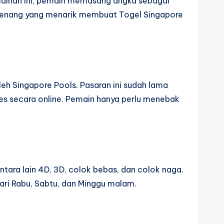
rmainan ini, pemain memasang angka sebagai
g menang yang menarik membuat Togel Singapore
eh Singapore Pools. Pasaran ini sudah lama
ses secara online. Pemain hanya perlu menebak
tara lain 4D, 3D, colok bebas, dan colok naga.
ari Rabu, Sabtu, dan Minggu malam.