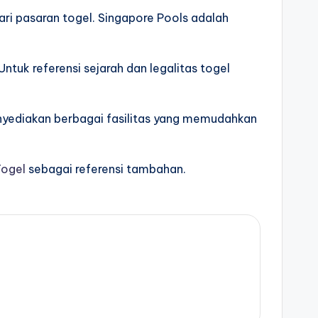
ri pasaran togel. Singapore Pools adalah
Untuk referensi sejarah dan legalitas togel
menyediakan berbagai fasilitas yang memudahkan
ogel
sebagai referensi tambahan.