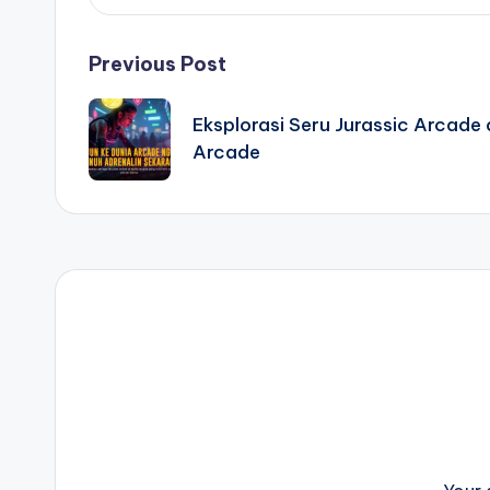
Post
Previous Post
navigation
Eksplorasi Seru Jurassic Arcade
Arcade