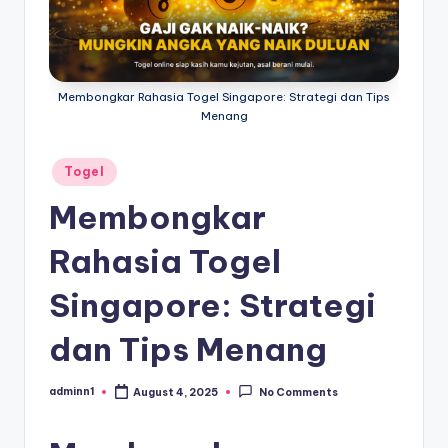
B
e
t
ti
Membongkar Rahasia Togel Singapore: Strategi dan Tips
Menang
n
g
Posted
Togel
in
J
Membongkar
o
Rahasia Togel
u
r
Singapore: Strategi
n
dan Tips Menang
a
l
adminn1
August 4, 2025
No Comments
Posted
by