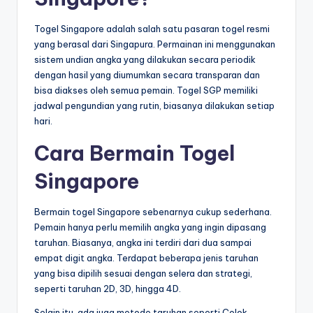
Togel Singapore adalah salah satu pasaran togel resmi
yang berasal dari Singapura. Permainan ini menggunakan
sistem undian angka yang dilakukan secara periodik
dengan hasil yang diumumkan secara transparan dan
bisa diakses oleh semua pemain. Togel SGP memiliki
jadwal pengundian yang rutin, biasanya dilakukan setiap
hari.
Cara Bermain Togel
Singapore
Bermain togel Singapore sebenarnya cukup sederhana.
Pemain hanya perlu memilih angka yang ingin dipasang
taruhan. Biasanya, angka ini terdiri dari dua sampai
empat digit angka. Terdapat beberapa jenis taruhan
yang bisa dipilih sesuai dengan selera dan strategi,
seperti taruhan 2D, 3D, hingga 4D.
Selain itu, ada juga metode taruhan seperti Colok