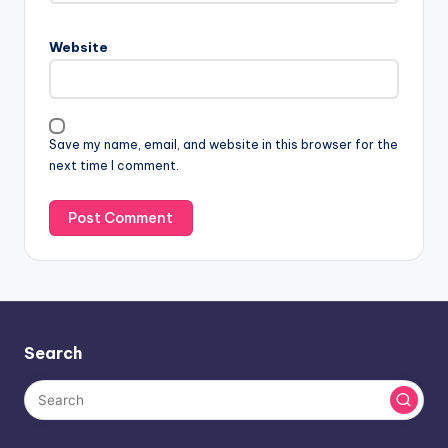
Website
Save my name, email, and website in this browser for the
next time I comment.
Search