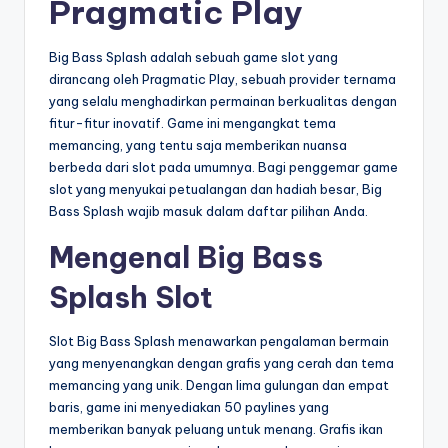
Pragmatic Play
Big Bass Splash adalah sebuah game slot yang
dirancang oleh Pragmatic Play, sebuah provider ternama
yang selalu menghadirkan permainan berkualitas dengan
fitur-fitur inovatif. Game ini mengangkat tema
memancing, yang tentu saja memberikan nuansa
berbeda dari slot pada umumnya. Bagi penggemar game
slot yang menyukai petualangan dan hadiah besar, Big
Bass Splash wajib masuk dalam daftar pilihan Anda.
Mengenal Big Bass
Splash Slot
Slot Big Bass Splash menawarkan pengalaman bermain
yang menyenangkan dengan grafis yang cerah dan tema
memancing yang unik. Dengan lima gulungan dan empat
baris, game ini menyediakan 50 paylines yang
memberikan banyak peluang untuk menang. Grafis ikan