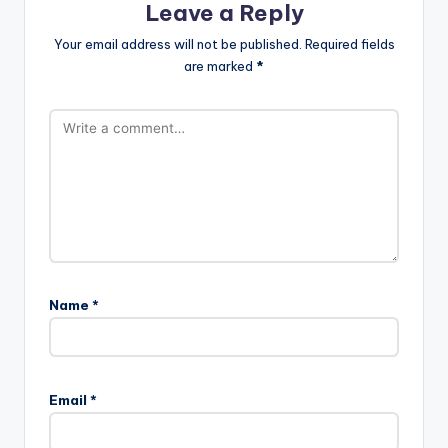
Leave a Reply
Your email address will not be published.
Required fields
are marked
*
Name
*
Email
*