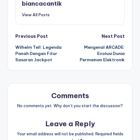
biancacantik
View All Posts
Post
Previous Post
Next Post
Wilhelm Tell: Legenda
Mengenal ARCADE:
navigation
Panah Dengan Fitur
Evolusi Dunia
Sasaran Jackpot
Permainan Elektronik
Comments
No comments yet. Why don’t you start the discussion?
Leave a Reply
Your email address will not be published.
Required fields