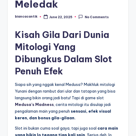
Meledak
biancacantik
June 22, 2025
No Comments
Posted
by
Kisah Gila Dari Dunia
Mitologi Yang
Dibungkus Dalam Slot
Penuh Efek
Siapa sih yang nggak kenal Medusa? Makhluk mitologi
Yunani dengan rambut dari ular dan tatapan yang bisa
langsung bikin orang jadi batu! Tapi di game slot
Medusa’s Madness
, cerita mitologi itu disulap jadi
pengalaman main yang penuh
sensasi, efek visual
keren, dan bonus gila-gilaan.
Slot ini bukan cuma soal gaya, tapi juga soal
cara main
yang bikin lo tegang tiap kali spin.
Serius deh, lo