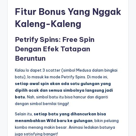
Fitur Bonus Yang Nggak
Kaleng-Kaleng
Petrify Spins: Free Spin
Dengan Efek Tatapan
Beruntun
Kalau lo dapet 3 scatter (simbol Medusa dalam bingkai
batu), lo masuk ke mode Petrify Spins. Di mode ini,
setiap awal spin akan ada satu gulungan yang
dipilih acak dan semua simbolnya langsung jadi
batu.
Nah, simbol batu itu bisa hancur dan diganti
dengan simbol bernilai tinggi!
Selain itu,
setiap batu yang dihancurkan bisa
menambahkan Wild baru ke gulungan
, bikin peluang
kombo menang makin besar. Animasi ledakan batunya
juga satisfying banget!