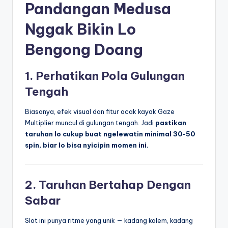
Pandangan Medusa
Nggak Bikin Lo
Bengong Doang
1. Perhatikan Pola Gulungan
Tengah
Biasanya, efek visual dan fitur acak kayak Gaze
Multiplier muncul di gulungan tengah. Jadi
pastikan
taruhan lo cukup buat ngelewatin minimal 30-50
spin, biar lo bisa nyicipin momen ini.
2. Taruhan Bertahap Dengan
Sabar
Slot ini punya ritme yang unik — kadang kalem, kadang