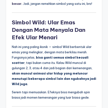
besar
.
Jadi, jangan remehkan simbol yang satu ini, bro!
Simbol Wild: Ular Emas
Dengan Mata Menyala Dan
Efek Ular Menari
Nah ini yang paling ikonik — simbol Wild berbentuk ular
emas yang melingkar, dengan mata berkilau merah.
Fungsinya jelas,
bisa ganti semua simbol kecuali
scatter
, tapi bukan cuma itu. Kalau Wild muncul di
gulungan 2, 3, atau 4 dan jadi bagian dari kemenangan,
akan muncul animasi ular hidup yang meluncur
menutupi beberapa simbol lain dan ngubahnya jadi
Wild juga.
Serem tapi memuaskan. Efeknya bisa mengubah spin
biasa jadi momen kemenangan yang luar biasa gede.