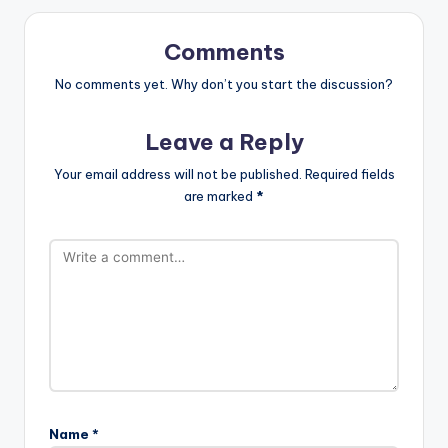
Comments
No comments yet. Why don’t you start the discussion?
Leave a Reply
Your email address will not be published.
Required fields
are marked
*
Name
*