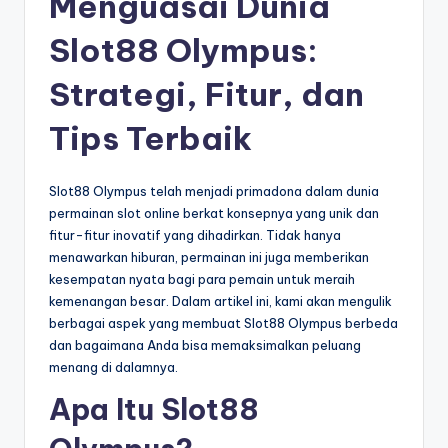
Menguasai Dunia
Slot88 Olympus:
Strategi, Fitur, dan
Tips Terbaik
Slot88 Olympus telah menjadi primadona dalam dunia
permainan slot online berkat konsepnya yang unik dan
fitur-fitur inovatif yang dihadirkan. Tidak hanya
menawarkan hiburan, permainan ini juga memberikan
kesempatan nyata bagi para pemain untuk meraih
kemenangan besar. Dalam artikel ini, kami akan mengulik
berbagai aspek yang membuat Slot88 Olympus berbeda
dan bagaimana Anda bisa memaksimalkan peluang
menang di dalamnya.
Apa Itu Slot88