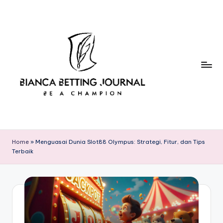
Skip
to
content
B
i
Home
»
Menguasai Dunia Slot88 Olympus: Strategi, Fitur, dan Tips
Terbaik
a
n
c
a