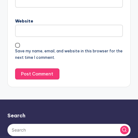
Website
Save my name, email, and website in this browser for the
next time I comment.
Search