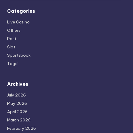
Categories
Live Casino
Others
Post
Slot
Sportsbook
Togel
Archives
July 2026
May 2026
April 2026
March 2026
February 2026