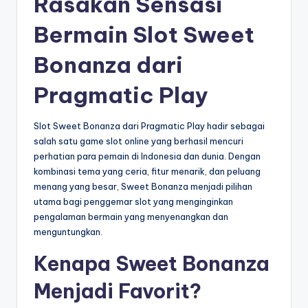
Rasakan Sensasi
Bermain Slot Sweet
Bonanza dari
Pragmatic Play
Slot Sweet Bonanza dari Pragmatic Play hadir sebagai
salah satu game slot online yang berhasil mencuri
perhatian para pemain di Indonesia dan dunia. Dengan
kombinasi tema yang ceria, fitur menarik, dan peluang
menang yang besar, Sweet Bonanza menjadi pilihan
utama bagi penggemar slot yang menginginkan
pengalaman bermain yang menyenangkan dan
menguntungkan.
Kenapa Sweet Bonanza
Menjadi Favorit?