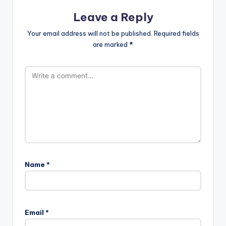
Leave a Reply
Your email address will not be published.
Required fields
are marked
*
Name
*
Email
*