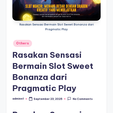
B
e
t
ti
Rasakan Sensasi Bermain Slot Sweet Bonanza dari
Pragmatic Play
n
g
Posted
Others
in
J
Rasakan Sensasi
o
Bermain Slot Sweet
u
r
Bonanza dari
n
Pragmatic Play
a
l
adminn1
September 23, 2025
No Comments
Posted
by