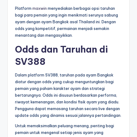
Platform
maxwin
menyediakan berbagai opsi taruhan
bagi para pemain yang ingin menikmati serunya sabung
ayam dengan ayam Bangkok asal Thailand ini. Dengan
odds yang kompetitif, permainan menjadi semakin
menantang dan mengasyikkan.
Odds dan Taruhan di
SV388
Dalam platform SV388, taruhan pada ayam Bangkok
diatur dengan odds yang cukup menguntungkan bagi
pemain yang paham karakter ayam dan strategi
bertarungnya. Odds ini disusun berdasarkan performa,
riwayat kemenangan, dan kondisi fisik ayam yang diadu.
Pengguna dapat memasang taruhan secara live dengan
update odds yang dinamis sesuai jalannya pertandingan.
Untuk memaksimalkan peluang menang, penting bagi
pemain untuk mengenal setiap jenis ayam yang