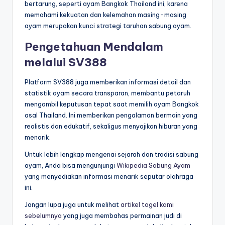
bertarung, seperti ayam Bangkok Thailand ini, karena
memahami kekuatan dan kelemahan masing-masing
ayam merupakan kunci strategi taruhan sabung ayam.
Pengetahuan Mendalam
melalui SV388
Platform SV388 juga memberikan informasi detail dan
statistik ayam secara transparan, membantu petaruh
mengambil keputusan tepat saat memilih ayam Bangkok
asal Thailand. Ini memberikan pengalaman bermain yang
realistis dan edukatif, sekaligus menyajikan hiburan yang
menarik.
Untuk lebih lengkap mengenai sejarah dan tradisi sabung
ayam, Anda bisa mengunjungi
Wikipedia Sabung Ayam
yang menyediakan informasi menarik seputar olahraga
ini.
Jangan lupa juga untuk melihat
artikel togel kami
sebelumnya
yang juga membahas permainan judi di