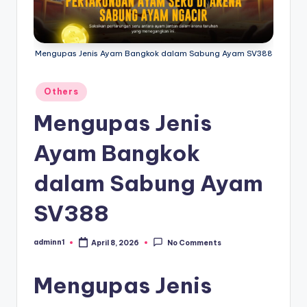
B
e
t
Mengupas Jenis Ayam Bangkok dalam Sabung Ayam SV388
ti
n
Posted
Others
in
g
Mengupas Jenis
J
Ayam Bangkok
o
dalam Sabung Ayam
u
r
SV388
n
adminn1
April 8, 2026
No Comments
a
Posted
by
l
Mengupas Jenis