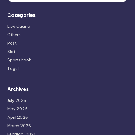
Categories
Live Casino
Others
Post
Slot
Sportsbook
Togel
Archives
July 2026
May 2026
April 2026
March 2026
February 2026