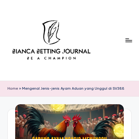
Skip
to
content
B
i
Home
»
Mengenal Jenis-jenis Ayam Aduan yang Unggul di SV388
a
n
c
a