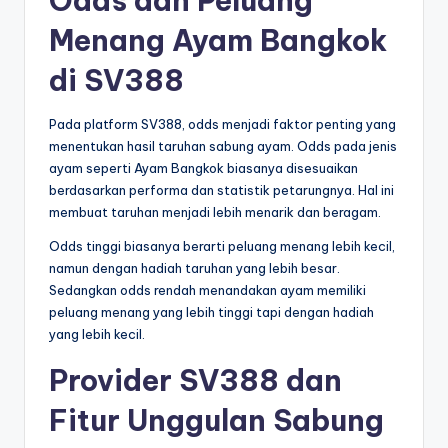
Odds dan Peluang
Menang Ayam Bangkok
di SV388
Pada platform SV388, odds menjadi faktor penting yang
menentukan hasil taruhan sabung ayam. Odds pada jenis
ayam seperti Ayam Bangkok biasanya disesuaikan
berdasarkan performa dan statistik petarungnya. Hal ini
membuat taruhan menjadi lebih menarik dan beragam.
Odds tinggi biasanya berarti peluang menang lebih kecil,
namun dengan hadiah taruhan yang lebih besar.
Sedangkan odds rendah menandakan ayam memiliki
peluang menang yang lebih tinggi tapi dengan hadiah
yang lebih kecil.
Provider SV388 dan
Fitur Unggulan Sabung