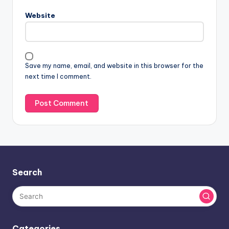
Website
Save my name, email, and website in this browser for the
next time I comment.
Search
Categories