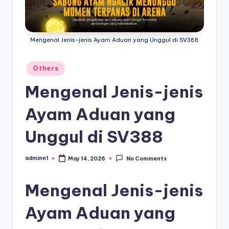
B
e
t
Mengenal Jenis-jenis Ayam Aduan yang Unggul di SV388
ti
n
Posted
Others
in
g
Mengenal Jenis-jenis
J
Ayam Aduan yang
o
Unggul di SV388
u
r
adminn1
May 14, 2026
No Comments
Posted
n
by
a
Mengenal Jenis-jenis
l
Ayam Aduan yang