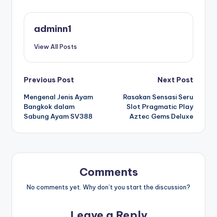
adminn1
View All Posts
Post
Previous Post
Next Post
Mengenal Jenis Ayam
Rasakan Sensasi Seru
navigation
Bangkok dalam
Slot Pragmatic Play
Sabung Ayam SV388
Aztec Gems Deluxe
Comments
No comments yet. Why don’t you start the discussion?
Leave a Reply