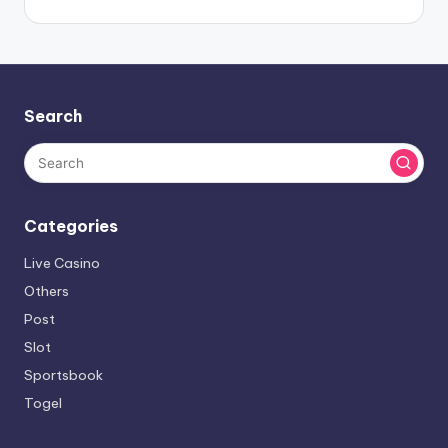
Search
Categories
Live Casino
Others
Post
Slot
Sportsbook
Togel