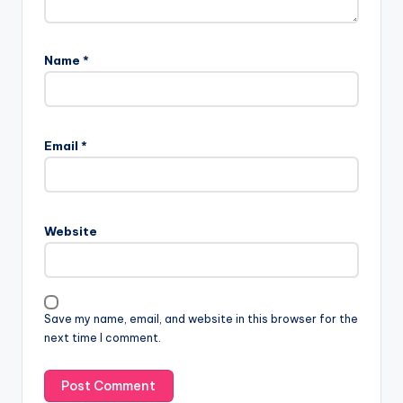
Name
*
Email
*
Website
Save my name, email, and website in this browser for the
next time I comment.