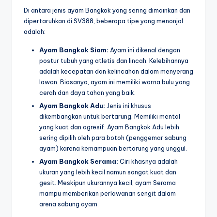
Di antara jenis ayam Bangkok yang sering dimainkan dan
dipertaruhkan di SV388, beberapa tipe yang menonjol
adalah:
Ayam Bangkok Siam:
Ayam ini dikenal dengan
postur tubuh yang atletis dan lincah. Kelebihannya
adalah kecepatan dan kelincahan dalam menyerang
lawan. Biasanya, ayam ini memiliki warna bulu yang
cerah dan daya tahan yang baik.
Ayam Bangkok Adu:
Jenis ini khusus
dikembangkan untuk bertarung. Memiliki mental
yang kuat dan agresif. Ayam Bangkok Adu lebih
sering dipilih oleh para botoh (penggemar sabung
ayam) karena kemampuan bertarung yang unggul.
Ayam Bangkok Serama:
Ciri khasnya adalah
ukuran yang lebih kecil namun sangat kuat dan
gesit. Meskipun ukurannya kecil, ayam Serama
mampu memberikan perlawanan sengit dalam
arena sabung ayam.