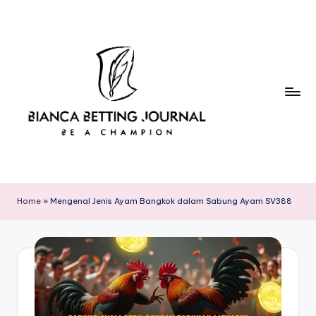
Skip
to
content
B
i
Home
»
Mengenal Jenis Ayam Bangkok dalam Sabung Ayam SV388
a
n
c
a