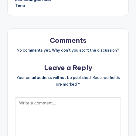
Time
Comments
No comments yet. Why don’t you start the discussion?
Leave a Reply
Your email address will not be published.
Required fields
are marked
*